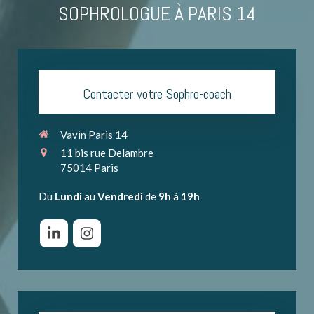
SOPHROLOGUE À PARIS 14
Contacter votre Sophro-coach
Vavin Paris 14
11 bis rue Delambre
75014
Paris
Du
Lundi
au
Vendredi
de
9h
à
19h