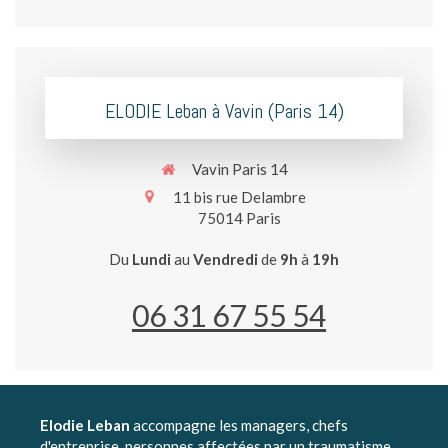
ELODIE Leban à Vavin (Paris 14)
Vavin Paris 14
11 bis rue Delambre
75014
Paris
Du
Lundi
au
Vendredi
de
9h
à
19h
06 31 67 55 54
Elodie Leban
accompagne les managers, chefs
d'entreprise, personnes affectées par un traumatisme