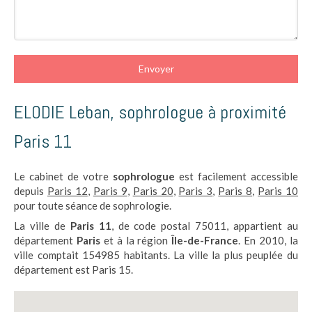
Envoyer
ELODIE Leban, sophrologue à proximité
Paris 11
Le cabinet de votre
sophrologue
est facilement accessible
depuis
Paris 12
,
Paris 9
,
Paris 20
,
Paris 3
,
Paris 8
,
Paris 10
pour toute séance de sophrologie.
La ville de
Paris 11
, de code postal 75011, appartient au
département
Paris
et à la région
Île-de-France
. En 2010, la
ville comptait 154985 habitants. La ville la plus peuplée du
département est Paris 15.